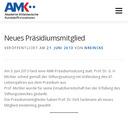
Zum
Inhalt
Menü
springen
ÜBER UNS
NEUIGKEITEN
TÄTIGKEITEN
Neues Präsidiumsmitglied
VERÖFFENTLICHT AM
21. JUNI 2013
VON
NREINCKE
BÜCHERSAMMLUNG
KONTAKT
ANFAHRT
Am 3. Juni 2013 fand eine AMK-Präsidiumssitzung statt. Prof. Dr. G. H.
Michler schied gemäß der Stiftungssatzung mit Vollendung des 67.
Lebensjahres aus dem Präsidium aus.
Prof. Michler wurde für seine Einsatzbereitschaft bei der Erfüllung des
Stiftungszweckes gedankt.
Die Präsidiumsmitglieder haben Prof. Dr. Dirk Sackmann als neues
Mitglied einstimmig gewählt.