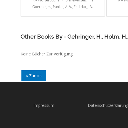
chnis
R – Wörterbücher / Formelverzeichnis
R – W
Goerner, H., Pankin, A. V., Fedirko, J. V.
Other Books By - Gehringer, H., Holm, H.,
Keine Bücher Zur Verfügung!
Zurück
Impressum
Datenschutzerklärun