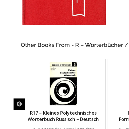
Other Books From - R – Wörterbücher /
er
R17 – Kleines Polytechnisches
n
Wörterbuch Russisch – Deutsch
For