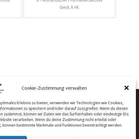
ichnis
R – Wörterbücher / Formelverzeichnis
R – W
Gieck, K.+R.
Cookie-Zustimmung verwalten
optimales Erlebnis zu bieten, verwenden wir Technologien wie Cookies,
formationen zu speichern und/oder darauf zuzugreifen. Wenn du diesen
n zustimmst, können wir Daten wie das Surfverhalten oder eindeutige IDs
Website verarbeiten. Wenn du deine Zustimmung nicht erteilst oder
t, können bestimmte Merkmale und Funktionen beeinträchtigt werden.