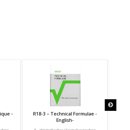
ique -
R18-3 – Technical Formulae -
R
English-
W