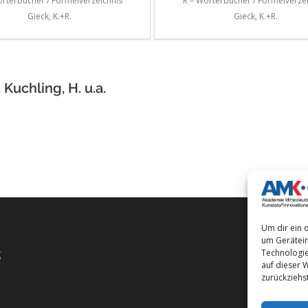
örterbücher / Formelverzeichnis
R – Wörterbücher / Formelverze
Gieck, K.+R.
Gieck, K.+R.
 Kuchling, H. u.a.
Um dir ein 
um Gerätein
Technologie
g
auf dieser 
zurückziehs