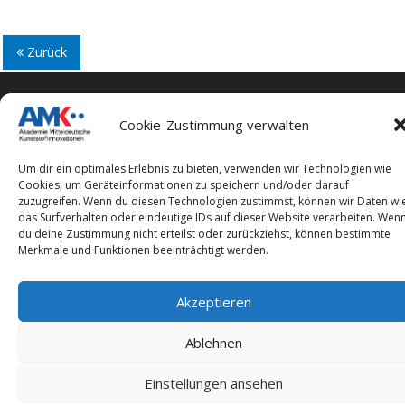
Zurück
Cookie-Zustimmung verwalten
Impressum
Um dir ein optimales Erlebnis zu bieten, verwenden wir Technologien wie
Cookies, um Geräteinformationen zu speichern und/oder darauf
Datenschutzerklärung
zuzugreifen. Wenn du diesen Technologien zustimmst, können wir Daten wi
das Surfverhalten oder eindeutige IDs auf dieser Website verarbeiten. Wen
du deine Zustimmung nicht erteilst oder zurückziehst, können bestimmte
Merkmale und Funktionen beeinträchtigt werden.
Copyright © 2026 Akademie Mitteldeutsche
Akzeptieren
Kunststoffinnovationen
–
OnePress
Theme von FameThemes
Ablehnen
Einstellungen ansehen