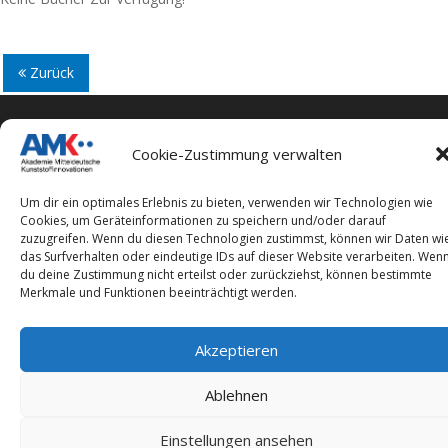
Zurück
Cookie-Zustimmung verwalten
Impressum
Um dir ein optimales Erlebnis zu bieten, verwenden wir Technologien wie
Datenschutzerklärung
Cookies, um Geräteinformationen zu speichern und/oder darauf
zuzugreifen. Wenn du diesen Technologien zustimmst, können wir Daten wi
das Surfverhalten oder eindeutige IDs auf dieser Website verarbeiten. Wen
du deine Zustimmung nicht erteilst oder zurückziehst, können bestimmte
Merkmale und Funktionen beeinträchtigt werden.
Copyright © 2026 Akademie Mitteldeutsche
Akzeptieren
Kunststoffinnovationen
–
OnePress
Theme von FameThemes
Ablehnen
Einstellungen ansehen