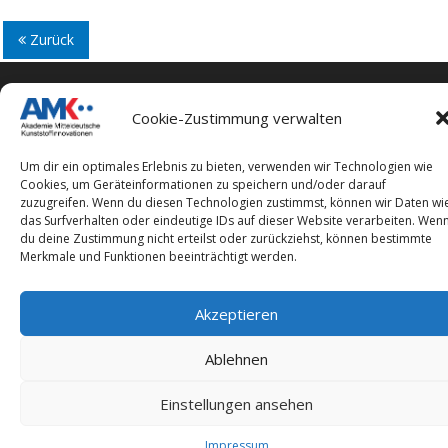
Zurück
Cookie-Zustimmung verwalten
Impressum
Um dir ein optimales Erlebnis zu bieten, verwenden wir Technologien wie
Cookies, um Geräteinformationen zu speichern und/oder darauf
Datenschutzerklärung
zuzugreifen. Wenn du diesen Technologien zustimmst, können wir Daten wi
das Surfverhalten oder eindeutige IDs auf dieser Website verarbeiten. Wen
du deine Zustimmung nicht erteilst oder zurückziehst, können bestimmte
Merkmale und Funktionen beeinträchtigt werden.
Copyright © 2026 Akademie Mitteldeutsche
Akzeptieren
Kunststoffinnovationen
–
OnePress
Theme von FameThemes
Ablehnen
Einstellungen ansehen
Impressum