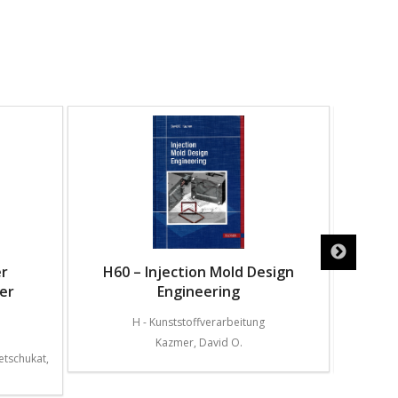
r
H60 – Injection Mold Design
H76 – 
er
Engineering
S
H - Kunststoffverarbeitung
Kazmer, David O.
etschukat,