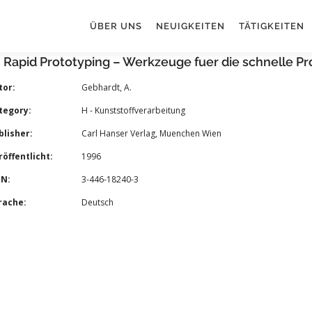
ÜBER UNS
NEUIGKEITEN
TÄTIGKEITEN
 Rapid Prototyping – Werkzeuge fuer die schnelle P
tor:
Gebhardt, A.
tegory:
H - Kunststoffverarbeitung
lisher:
Carl Hanser Verlag, Muenchen Wien
öffentlicht:
1996
BN:
3-446-18240-3
rache:
Deutsch