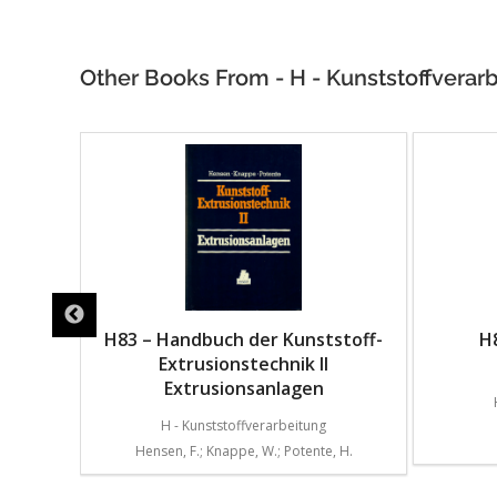
Other Books From - H - Kunststoffverar
stoff-
H83 – Handbuch der Kunststoff-
H
dlagen
Extrusionstechnik II
Extrusionsanlagen
H - Kunststoffverarbeitung
, H.
Hensen, F.; Knappe, W.; Potente, H.