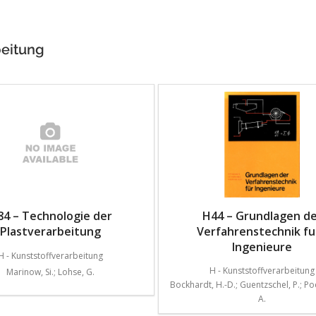
beitung
84 – Technologie der
H44 – Grundlagen de
Plastverarbeitung
Verfahrenstechnik fu
Ingenieure
H - Kunststoffverarbeitung
H - Kunststoffverarbeitung
Marinow, Si.; Lohse, G.
Bockhardt, H.-D.; Guentzschel, P.; Po
A.