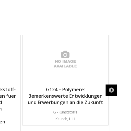
kstoff-
G124 – Polymere:
G125
en fuer
Bemerkenswerte Entwicklungen
Formge
d
und Erwerbungen an die Zukunft
Verfa
n
G - Kunststoffe
Kausch, H.H
sen