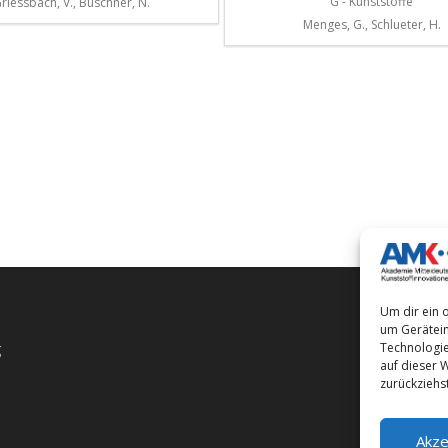
G - Kunststoffe
riessbach, V., Buschner, N.
Menges, G., Schlueter, H.
Um dir ein 
um Gerätein
g
Technologie
auf dieser 
zurückziehs
Akze