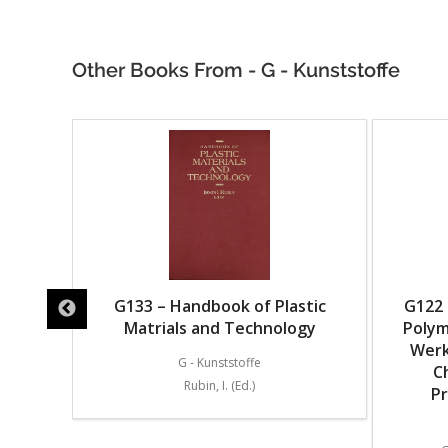
Other Books From - G - Kunststoffe
 for
G133 – Handbook of Plastic
G122 
Matrials and Technology
Polym
Werk
G - Kunststoffe
C
Rubin, I. (Ed.)
P